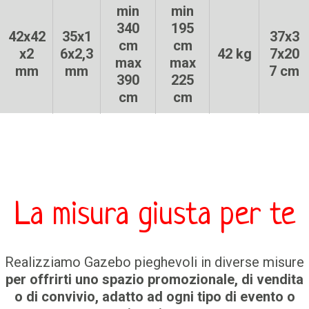
min
min
340
195
42x42
35x1
37x3
cm
cm
x2
6x2,3
42 kg
7x20
max
max
mm
mm
7 cm
390
225
cm
cm
La misura giusta per te
Realizziamo Gazebo pieghevoli in diverse misure
per offrirti uno spazio promozionale, di vendita
o di convivio, adatto ad ogni tipo di evento o